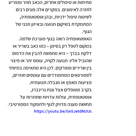
מתיחות או טיפולים אחרים, הכאב חוזר ומפריע 
לחזרה לאימונים. במקרים אלה פונים רבים 
לשיטות טיפול ידניות, ובהן 
אוסטאופתיה
, 
המתמקדת בשיקום תנועה ובאיזון מכני של 
הגוף.
האוסטאופתיה רואה בגוף מערכת שלמה. 
במקום לטפל רק בסימן – כמו כאב בשריר או 
דלקת בברך – היא מחפשת להבין את הדפוס 
שהוביל אליו: תנועה לקויה, עומס יתר או פיצוי 
בין שרירים ומפרקים. לכן היא מתאימה במיוחד 
לספורטאים המתמודדים עם עומסים חוזרים, 
פציעות מאמץ או מגבלה תנועתית.
בקרב מטופלים אצל ענת גרינברג, 
אוסטאופתית, עולות עדויות שחוזרות על 
תחושת מענה מדויק לגוף ולתפקוד הספורטיבי.
https://youtu.be/GeSJetdNUUs