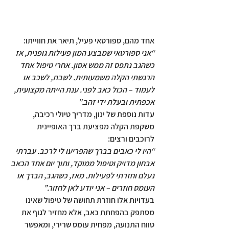
אחד מהם, ספורטאי פעיל, תיאר את חווייתו:
“אני ספורטאי שמבצע המון פעילות גופנית, אז 
כשהגב נתפס זה ממש אסון. אחרי טיפול אחד 
הרגשתי הקלה משמעותית. לשבת, לשכב או 
לעמוד – הכול כאב לפני. ענת הייתה מקצועית, 
אכפתית ובעלת ידי זהב.”
עדות נוספת של ינון, מדריך טיולי רכיבה, 
משקפת הקלה מפציעת ברך האופיינית 
לרוכבים ורצים:
“היו לי כאבים בברך שהפריעו לי לרכב. עברתי 
אבחון מדויק וטיפול ממוקד, ותוך יום אחד הכאב 
נעלם וחזרתי לפעילות. מאז, כשהגב, הברך או 
העומס חוזרים – אני יודע לאן לחזור.”
בעדויות אלו חוזרת תחושה של טיפול שאינו 
מסתפק בהפחתת כאב, אלא מחזיר לגוף את 
טווח התנועה
, מפחית 
עומס שרירי
, ומאפשר 