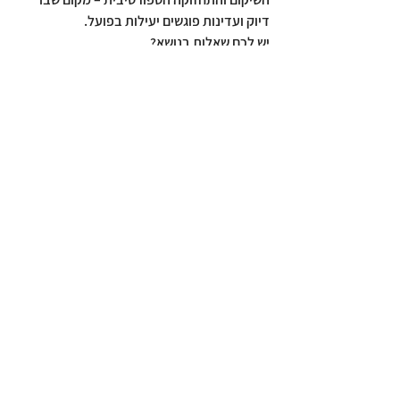
דיוק ועדינות פוגשים יעילות בפועל.
יש לכם שאלות בנושא?
פנו אלי עוד היום ואשמח לעזור.
ענת גרינברג, אוסטאופתית
הצג הכול
פוסטים אחרונים