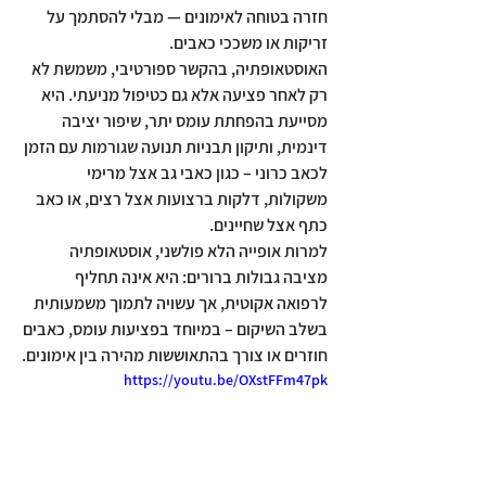
חזרה בטוחה לאימונים
 — מבלי להסתמך על 
זריקות או משככי כאבים.
האוסטאופתיה, בהקשר ספורטיבי, משמשת לא 
רק לאחר פציעה אלא גם כטיפול מניעתי. היא 
מסייעת בהפחתת 
עומס יתר
, שיפור 
יציבה 
דינמית
, ותיקון 
תבניות תנועה
 שגורמות עם הזמן 
לכאב כרוני – כגון כאבי גב אצל מרימי 
משקולות, דלקות ברצועות אצל רצים, או כאב 
כתף אצל שחיינים.
למרות אופייה הלא פולשני, אוסטאופתיה 
מציבה גבולות ברורים: היא אינה תחליף 
לרפואה אקוטית, אך עשויה לתמוך משמעותית 
בשלב השיקום – במיוחד בפציעות עומס, כאבים 
חוזרים או צורך בהתאוששות מהירה בין אימונים.
https://youtu.be/OXstFFm47pk